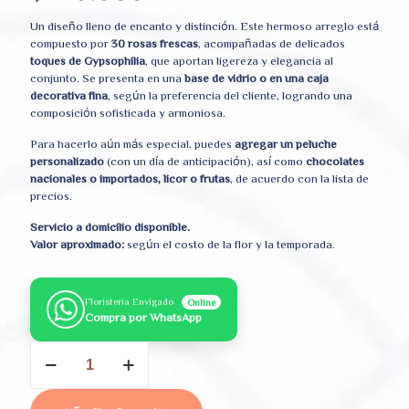
Un diseño lleno de encanto y distinción. Este hermoso arreglo está
compuesto por
30 rosas frescas
, acompañadas de delicados
toques de Gypsophilia
, que aportan ligereza y elegancia al
conjunto. Se presenta en una
base de vidrio o en una caja
decorativa fina
, según la preferencia del cliente, logrando una
composición sofisticada y armoniosa.
Para hacerlo aún más especial, puedes
agregar un peluche
personalizado
(con un día de anticipación), así como
chocolates
nacionales o importados, licor o frutas
, de acuerdo con la lista de
precios.
Servicio a domicilio disponible.
Valor aproximado:
según el costo de la flor y la temporada.
Floristeria Envigado
Online
Compra por WhatsApp
En
mi
corazón
cantidad