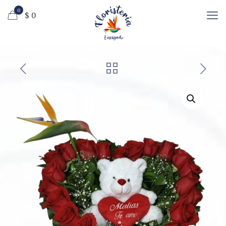
0
$ 0