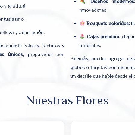
Diseños modernos
o y gratitud.
innovadoras.
 entusiasmo.
Bouquets coloridos:
ll
belleza y admiración.
Cajas premium:
elegan
naturales.
dosamente colores, texturas y
es únicos
, preparados con
Además, puedes agregar deta
globos o tarjetas con mensaj
un detalle que hable desde el
Nuestras Flores