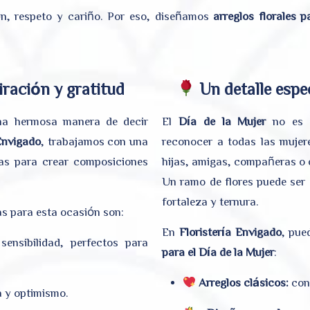
ón, respeto y cariño. Por eso, diseñamos
arreglos florales p
ración y gratitud
Un detalle espe
a hermosa manera de decir
El
Día de la Mujer
no es s
 Envigado
, trabajamos con una
reconocer a todas las mujer
das para crear composiciones
hijas, amigas, compañeras o 
Un ramo de flores puede ser 
fortaleza y ternura.
s para esta ocasión son:
En
Floristería Envigado
, pue
ensibilidad, perfectos para
para el Día de la Mujer
:
Arreglos clásicos:
con 
a y optimismo.