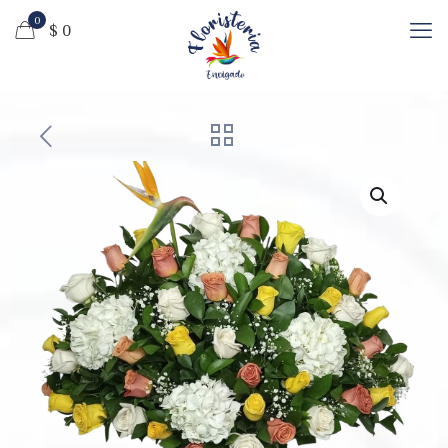
0
$ 0