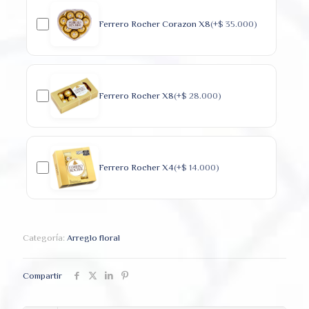
Ferrero Rocher Corazon X8
(+
$
35.000
)
Ferrero Rocher X8
(+
$
28.000
)
Ferrero Rocher X4
(+
$
14.000
)
Categoría:
Arreglo floral
Compartir