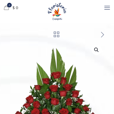
0
$ 0