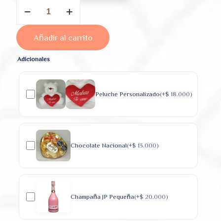
Encanto
Floral
cantidad
Añadir al carrito
Adicionales
Peluche Personalizado
(+
$
18.000
)
Chocolate Nacional
(+
$
13.000
)
Champaña JP Pequeña
(+
$
20.000
)