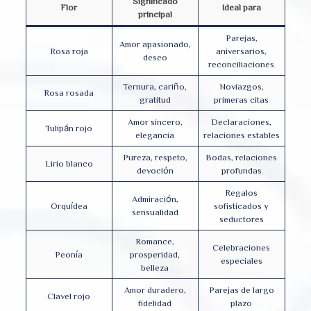
Significado
Flor
Ideal para
principal
Parejas,
Amor apasionado,
Rosa roja
aniversarios,
deseo
reconciliaciones
Ternura, cariño,
Noviazgos,
Rosa rosada
gratitud
primeras citas
Amor sincero,
Declaraciones,
Tulipán rojo
elegancia
relaciones estables
Pureza, respeto,
Bodas, relaciones
Lirio blanco
devoción
profundas
Regalos
Admiración,
Orquídea
sofisticados y
sensualidad
seductores
Romance,
Celebraciones
Peonía
prosperidad,
especiales
belleza
Amor duradero,
Parejas de largo
Clavel rojo
fidelidad
plazo