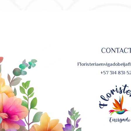
CONTAC
Floristeriaenvigadobeija
+57 314 831-5