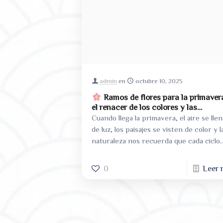
admin
en
octubre 10, 2025
Ramos de flores para la primaver
el renacer de los colores y las
emociones
Cuando llega la primavera, el aire se lle
de luz, los paisajes se visten de color y l
naturaleza nos recuerda que cada ciclo
trae nuevos
[…]
0
Leer