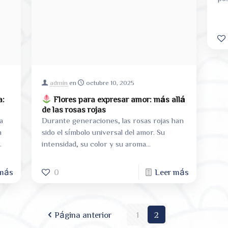
admin
en
octubre 10, 2025
a:
Flores para expresar amor: más allá
de las rosas rojas
na
Durante generaciones, las rosas rojas han
a
sido el símbolo universal del amor. Su
intensidad, su color y su aroma
representan la pasión, el deseo y la
[…]
 más
0
Leer más
Página anterior
1
2