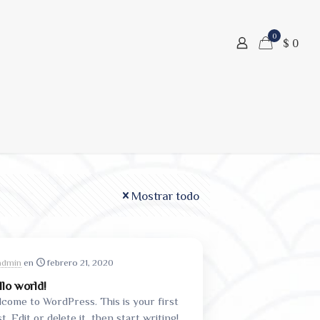
0
$ 0
Mostrar todo
admin
en
febrero 21, 2020
llo world!
come to WordPress. This is your first
t. Edit or delete it, then start writing!