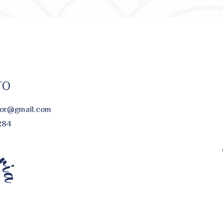
TO
flor@gmail.com
284