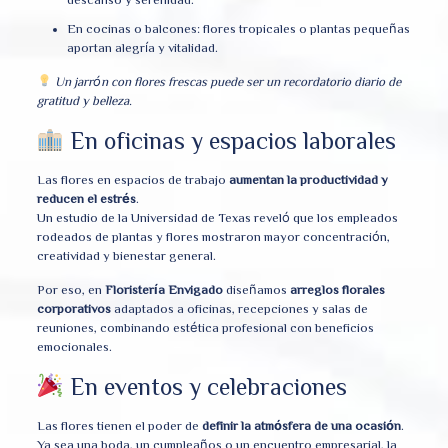
En cocinas o balcones: flores tropicales o plantas pequeñas
aportan alegría y vitalidad.
Un jarrón con flores frescas puede ser un recordatorio diario de
gratitud y belleza.
En oficinas y espacios laborales
Las flores en espacios de trabajo
aumentan la productividad y
reducen el estrés
.
Un estudio de la Universidad de Texas reveló que los empleados
rodeados de plantas y flores mostraron mayor concentración,
creatividad y bienestar general.
Por eso, en
Floristería Envigado
diseñamos
arreglos florales
corporativos
adaptados a oficinas, recepciones y salas de
reuniones, combinando estética profesional con beneficios
emocionales.
En eventos y celebraciones
Las flores tienen el poder de
definir la atmósfera de una ocasión
.
Ya sea una boda, un cumpleaños o un encuentro empresarial, la