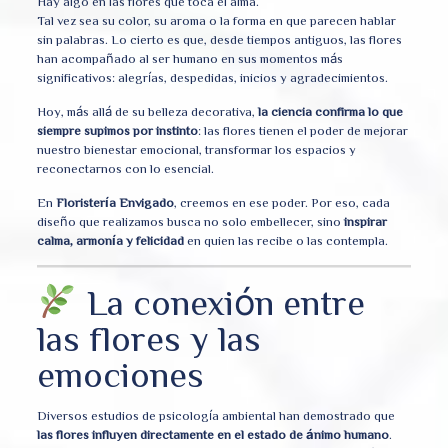
Hay algo en las flores que toca el alma.
Tal vez sea su color, su aroma o la forma en que parecen hablar
sin palabras. Lo cierto es que, desde tiempos antiguos, las flores
han acompañado al ser humano en sus momentos más
significativos: alegrías, despedidas, inicios y agradecimientos.
Hoy, más allá de su belleza decorativa,
la ciencia confirma lo que
siempre supimos por instinto
: las flores tienen el poder de mejorar
nuestro bienestar emocional, transformar los espacios y
reconectarnos con lo esencial.
En
Floristería Envigado
, creemos en ese poder. Por eso, cada
diseño que realizamos busca no solo embellecer, sino
inspirar
calma, armonía y felicidad
en quien las recibe o las contempla.
La conexión entre
las flores y las
emociones
Diversos estudios de psicología ambiental han demostrado que
las flores influyen directamente en el estado de ánimo humano
.