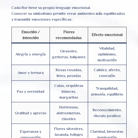
Cada flor tiene su propio lenguaje emocional.
Conocer su simbolismo permite crear ambientes más equilibrados
y transmitir emociones específicas:
Emoción /
Flores
Efecto emocional
Intención
recomendadas
Vitalidad,
Girasoles,
Alegría y energía
optimismo,
gerberas, tulipanes
motivación
Rosas rosadas,
Calidez, afecto,
Amor y ternura
lirios, peonías
conexión
Calas, orquídeas
Tranquilidad,
Paz y serenidad
blancas,
armonía, equilibrio
margaritas
Hortensias,
Reconocimiento,
Gratitud y aprecio
alstroemerias,
vínculo positivo
claveles
Flores silvestres,
Esperanza y
Claridad, bienestar,
lavanda, follajes
renovación
inspiración