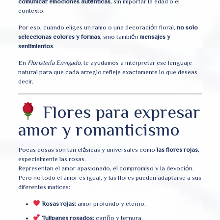
comunicar emociones auténticas
, sin importar la edad o el
contexto.
Por eso, cuando eliges un ramo o una decoración floral,
no solo
seleccionas colores y formas
, sino también
mensajes y
sentimientos
.
En
Floristería Envigado
, te ayudamos a interpretar ese lenguaje
natural para que cada arreglo refleje exactamente lo que deseas
decir.
Flores para expresar
amor y romanticismo
Pocas cosas son tan clásicas y universales como
las flores rojas
,
especialmente las rosas.
Representan el amor apasionado, el compromiso y la devoción.
Pero no todo el amor es igual, y las flores pueden adaptarse a sus
diferentes matices:
Rosas rojas:
amor profundo y eterno.
Tulipanes rosados:
cariño y ternura.